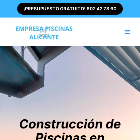
Ir
¡PRESUPUESTO GRATUITO! 602 42 78 60
al
contenido
Main
Men
Construcción de
Piscinas en