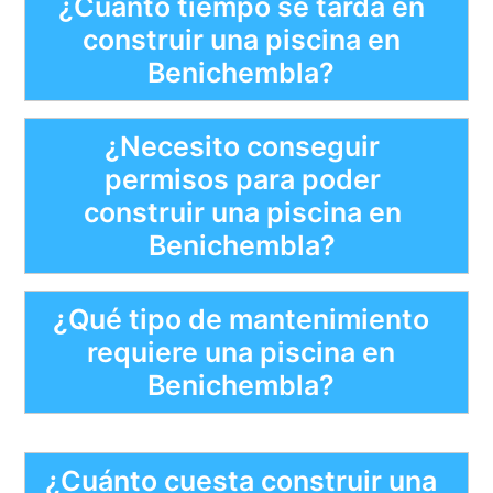
¿Cuánto tiempo se tarda en
construir una piscina en
Benichembla?
¿Necesito conseguir
permisos para poder
construir una piscina en
Benichembla?
¿Qué tipo de mantenimiento
requiere una piscina en
Benichembla?
¿Cuánto cuesta construir una