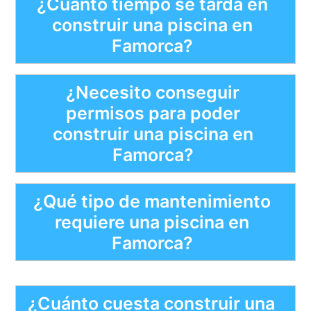
¿Cuánto tiempo se tarda en
construir una piscina en
Famorca?
¿Necesito conseguir
permisos para poder
construir una piscina en
Famorca?
¿Qué tipo de mantenimiento
requiere una piscina en
Famorca?
¿Cuánto cuesta construir una