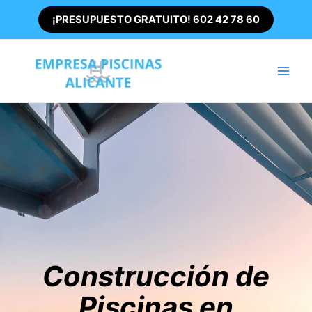
Ir
¡PRESUPUESTO GRATUITO! 602 42 78 60
al
contenido
Main
Men
Construcción de
Piscinas en