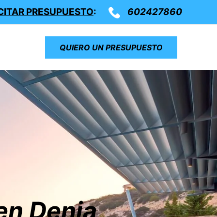
CITAR PRESUPUESTO
:
602427860
QUIERO UN PRESUPUESTO
en Denia