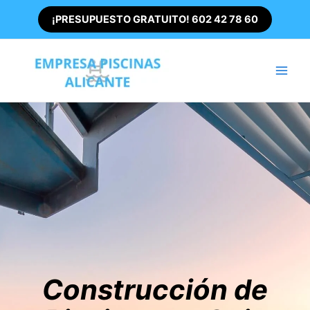
Ir
¡PRESUPUESTO GRATUITO! 602 42 78 60
al
contenido
Main
Men
Construcción de