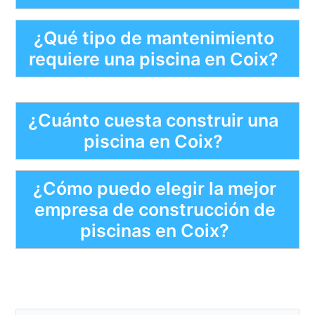
¿Qué tipo de mantenimiento
requiere una piscina en Coix?
¿Cuánto cuesta construir una
piscina en Coix?
¿Cómo puedo elegir la mejor
empresa de construcción de
piscinas en Coix?