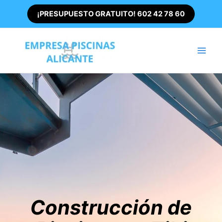
Ir
¡PRESUPUESTO GRATUITO! 602 42 78 60
al
contenido
Main
Men
Construcción de