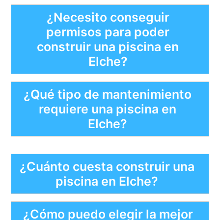
¿Necesito conseguir
permisos para poder
construir una piscina en
Elche?
¿Qué tipo de mantenimiento
requiere una piscina en
Elche?
¿Cuánto cuesta construir una
piscina en Elche?
¿Cómo puedo elegir la mejor