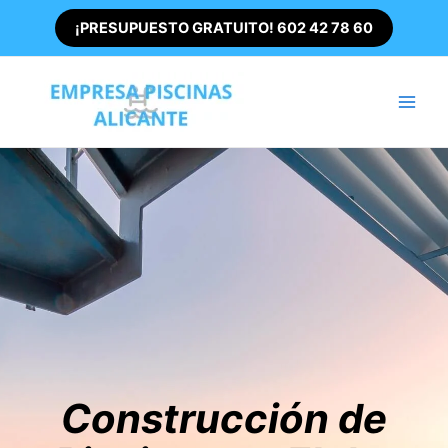
Ir
¡PRESUPUESTO GRATUITO! 602 42 78 60
al
contenido
Main
Men
Construcción de