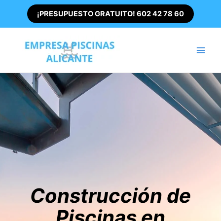
Ir
¡PRESUPUESTO GRATUITO! 602 42 78 60
al
contenido
Main
Men
Construcción de
Piscinas en