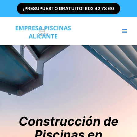
Ir
¡PRESUPUESTO GRATUITO! 602 42 78 60
al
contenido
Main
Men
Construcción de
Piscinas en