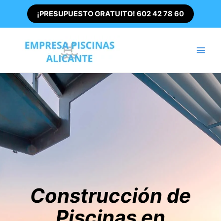
Ir
¡PRESUPUESTO GRATUITO! 602 42 78 60
al
contenido
Main
Men
Construcción de
Piscinas en