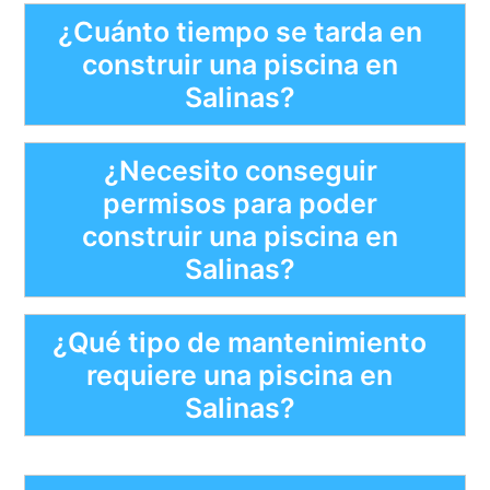
¿Cuánto tiempo se tarda en
construir una piscina en
Salinas?
¿Necesito conseguir
permisos para poder
construir una piscina en
Salinas?
¿Qué tipo de mantenimiento
requiere una piscina en
Salinas?