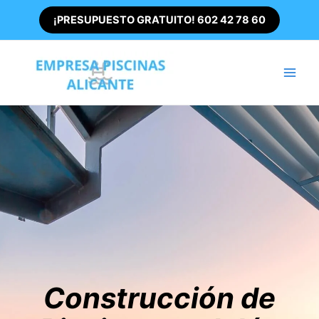
Ir
¡PRESUPUESTO GRATUITO! 602 42 78 60
al
contenido
Main
Men
Construcción de