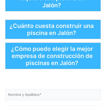
Jalón?
¿Cuánto cuesta construir una
piscina en Jalón?
¿Cómo puedo elegir la mejor
empresa de construcción de
piscinas en Jalón?