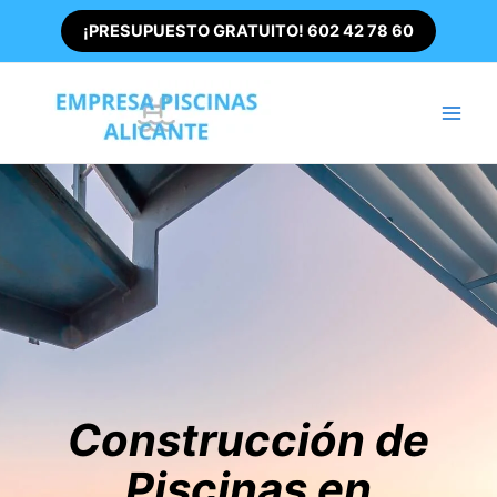
Ir
¡PRESUPUESTO GRATUITO! 602 42 78 60
al
contenido
Main
Men
Construcción de
Piscinas en