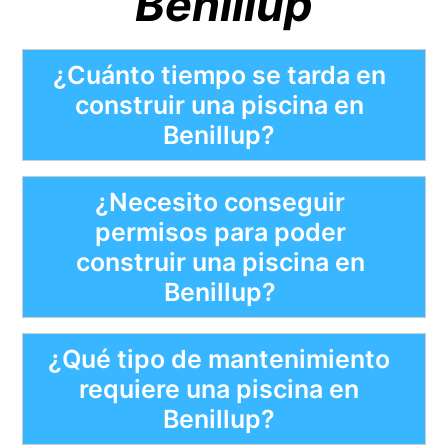
Benillup
¿Cuánto tiempo se tarda en
construir una piscina en
Benillup?
¿Necesito conseguir
permisos para poder
construir una piscina en
Benillup?
¿Qué tipo de mantenimiento
requiere una piscina en
Benillup?