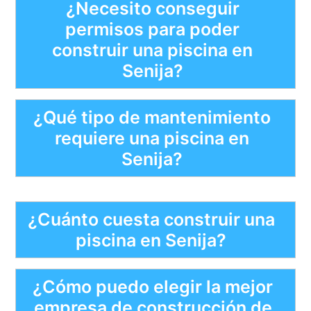
¿Necesito conseguir
permisos para poder
construir una piscina en
Senija?
¿Qué tipo de mantenimiento
requiere una piscina en
Senija?
¿Cuánto cuesta construir una
piscina en Senija?
¿Cómo puedo elegir la mejor
empresa de construcción de