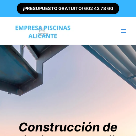
Ir
¡PRESUPUESTO GRATUITO! 602 42 78 60
al
contenido
Main
Men
Construcción de